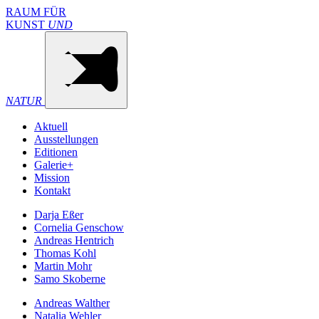
RAUM FÜR
KUNST
UND
NATUR
Aktuell
Ausstellungen
Editionen
Galerie+
Mission
Kontakt
Darja Eßer
Cornelia Genschow
Andreas Hentrich
Thomas Kohl
Martin Mohr
Samo Skoberne
Andreas Walther
Natalia Wehler