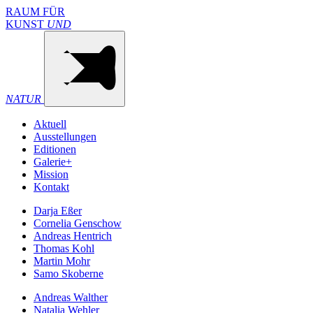
RAUM FÜR
KUNST
UND
NATUR
Aktuell
Ausstellungen
Editionen
Galerie+
Mission
Kontakt
Darja Eßer
Cornelia Genschow
Andreas Hentrich
Thomas Kohl
Martin Mohr
Samo Skoberne
Andreas Walther
Natalia Wehler